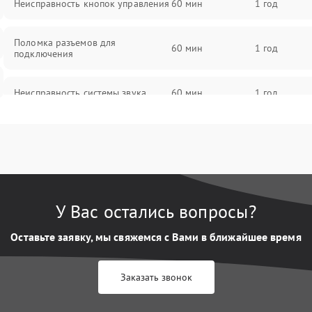
Неисправность кнопок управления
60 мин
1 год
Поломка разъемов для
60 мин
1 год
подключения
Неисправность системы звука
60 мин
1 год
Повреждение проводов
60 мин
1 год
Неисправность системы защиты от
60 мин
1 год
перегрузок
У Вас остались вопросы?
Поломка системы автоматического
60 мин
1 год
отключения
Оставьте заявку, мы свяжемся с Вами в ближайшее время
Неисправность системы защиты от
60 мин
1 год
Заказать звонок
короткого замыкания