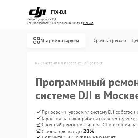
FIX-DJI
Ремонт устройств DJI
Специализированный cервисный центр г.
Москва
Мы ремонтируем
Срочный ремонт
Це
 систем DJI в Москве
VR система DJI программный ремонт
Программный ремонт
системе DJI в Москв
Привезем и увезем vr систему DJI собствен
Гарантия на наши работы по ремонту vr сис
Срочный ремонт vr систем DJI в течении ча
20%
Скидка для вас до
Получите 1500 рублей на ремонт