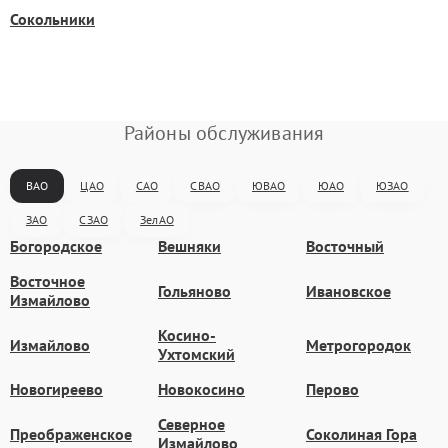
Сокольники
Районы обслуживания
ВАО
ЦАО
САО
СВАО
ЮВАО
ЮАО
ЮЗАО
ЗАО
СЗАО
ЗелАО
Богородское
Вешняки
Восточный
Восточное
Гольяново
Ивановское
Измайлово
Косино-
Измайлово
Метрогородок
Ухтомский
Новогиреево
Новокосино
Перово
Северное
Преображенское
Соколиная Гора
Измайлово