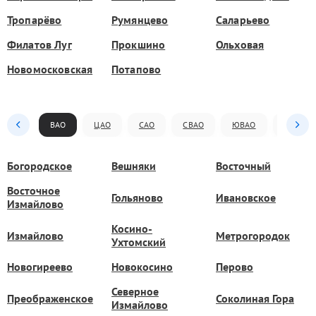
Тропарёво
Румянцево
Саларьево
Филатов Луг
Прокшино
Ольховая
Новомосковская
Потапово
ВАО
ЦАО
САО
СВАО
ЮВАО
ЮАО
Богородское
Вешняки
Восточный
Восточное
Гольяново
Ивановское
Измайлово
Косино-
Измайлово
Метрогородок
Ухтомский
Новогиреево
Новокосино
Перово
Северное
Преображенское
Соколиная Гора
Измайлово