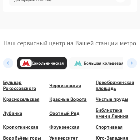
Наш сервисный центр на Вашей станции метро
Сокольническая
Большая кольцевая
Бульвар
Преображенская
Черкизовская
Рокоссовского
площадь
Красносельская
Красные Ворота
Чистые пруды
Библиотека
Лубянка
Охотный Ряд
имени Ленина
Кропоткинская
Фрунзенская
Спортивная
Воробьёвы горы
Университет
Юго-Западная