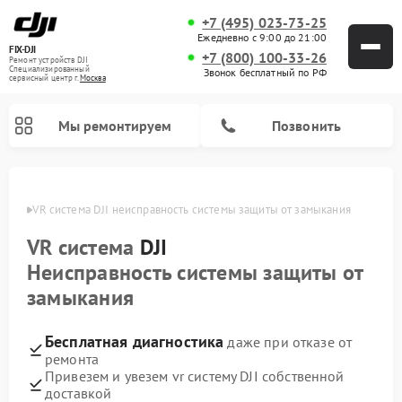
+7 (495) 023-73-25
Ежедневно с 9:00 до 21:00
FIX-DJI
+7 (800) 100-33-26
Ремонт устройств DJI
Специализированный
Звонок бесплатный по РФ
cервисный центр г.
Москва
Мы ремонтируем
Позвонить
Москве
VR система DJI неисправность системы защиты от замыкания
VR система
DJI
Неисправность системы защиты от
замыкания
Бесплатная диагностика
даже при отказе от
ремонта
Привезем и увезем vr систему DJI собственной
доставкой