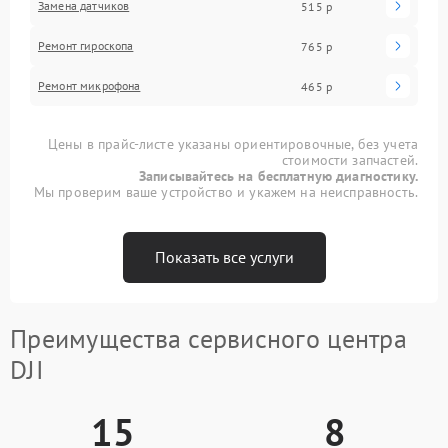
Замена датчиков
515 р
Ремонт гироскопа
765 р
Ремонт микрофона
465 р
Цены в прайс-листе указаны ориентировочные, без учета
стоимости запчастей.
Записывайтесь на бесплатную диагностику.
Мы проверим ваше устройство и укажем на неисправность.
Показать все услуги
Преимущества сервисного центра
DJI
15
8