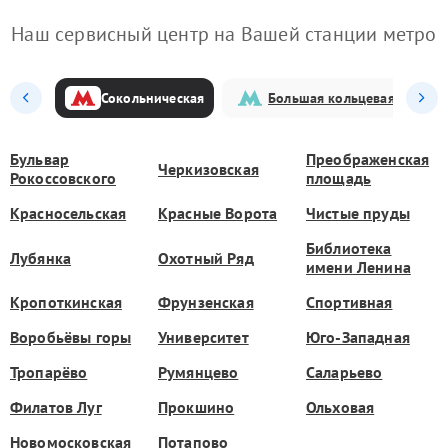
Наш сервисный центр на Вашей станции метро
Сокольническая
Большая кольцевая
Бульвар
Преображенская
Черкизовская
Рокоссовского
площадь
Красносельская
Красные Ворота
Чистые пруды
Библиотека
Лубянка
Охотный Ряд
имени Ленина
Кропоткинская
Фрунзенская
Спортивная
Воробьёвы горы
Университет
Юго-Западная
Тропарёво
Румянцево
Саларьево
Филатов Луг
Прокшино
Ольховая
Новомосковская
Потапово