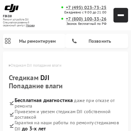
+7 (495) 023-73-25
Ежедневно с 9:00 до 21:00
FIX-DJI
+7 (800) 100-33-26
Ремонт устройств DJI
Специализированный
Звонок бесплатный по РФ
cервисный центр г.
Москва
Мы ремонтируем
Позвонить
оскве
Стедикам DJI попадание влаги
Стедикам
DJI
Попадание влаги
Бесплатная диагностика
даже при отказе от
ремонта
Привезем и увезем стедикам DJI собственной
доставкой
Гарантия на наши работы по ремонту стедикамов
до 3-х лет
DJI