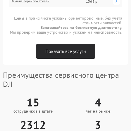
Замена переключателей
1365 р
Цены в прайс-листе указаны ориентировочные, без учета
стоимости запчастей.
Записывайтесь на бесплатную диагностику.
Мы проверим ваше устройство и укажем на неисправность.
Показать все услуги
Преимущества сервисного центра
DJI
15
4
сотрудников в штате
лет на рынке
2312
3