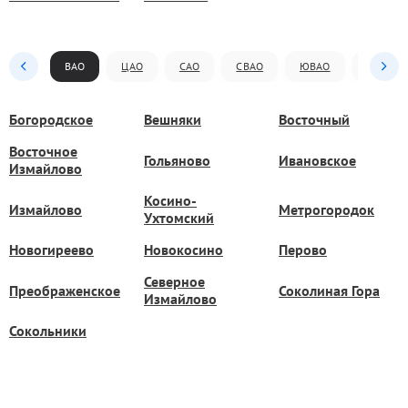
ВАО
ЦАО
САО
СВАО
ЮВАО
ЮАО
Богородское
Вешняки
Восточный
Восточное
Гольяново
Ивановское
Измайлово
Косино-
Измайлово
Метрогородок
Ухтомский
Новогиреево
Новокосино
Перово
Северное
Преображенское
Соколиная Гора
Измайлово
Сокольники