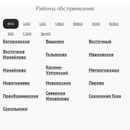
Районы обслуживания
ВАО
ЦАО
САО
СВАО
ЮВАО
ЮАО
ЮЗАО
ЗАО
СЗАО
ЗелАО
Богородское
Вешняки
Восточный
Восточное
Гольяново
Ивановское
Измайлово
Косино-
Измайлово
Метрогородок
Ухтомский
Новогиреево
Новокосино
Перово
Северное
Преображенское
Соколиная Гора
Измайлово
Сокольники