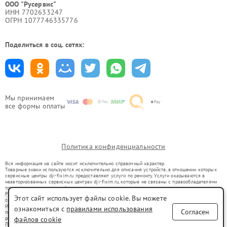
ООО "Русервис"
ИНН 7702633247
ОГРН 1077746335776
Поделиться в соц. сетях:
Мы принимаем
все формы оплаты
Политика конфиденциальности
Вся информация на сайте носит исключительно справочный характер.
Товарные знаки используются исключительно для описания устройств, в отношении которых
сервисные центры dji-fixim.ru предоставляют услуги по ремонту. Услуги оказываются в
неавторизованных сервисных центрах dji-fixim.ru, которые не связаны с правообладателями
товарных знаков или их официальными представителями.
Ремонт осуществляется для устройств, уже введенных в гражданский оборот в соответствии
Этот сайт использует файлы cookie. Вы можете
со статьей 1487 ГК РФ.
Использование товарных знаков не преследует цели индивидуализации услуг или введения
ознакомиться с
правилами использования
Согласен
потребителей в заблуждение, а служит для информирования о предоставляемых услугах по
ремонту техники указанных брендов.
файлов cookie
Представленная на сайте информация не является публичной офертой, определяемой