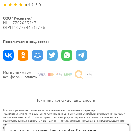
4.9-5.0
ООО "Русервис"
ИНН 7702633247
ОГРН 1077746335776
Поделиться в соц. сетях:
Мы принимаем
все формы оплаты
Политика конфиденциальности
Вся информация на сайте носит исключительно справочный характер.
Товарные знаки используются исключительно для описания устройств, в отношении которых
сервисные центры dji-fixim.ru предоставляют услуги по ремонту. Услуги оказываются в
неавторизованных сервисных центрах dji-fixim.ru, которые не связаны с правообладателями
товарных знаков или их официальными представителями.
Ремонт осуществляется для устройств, уже введенных в гражданский оборот в соответствии
Этот сайт использует файлы cookie. Вы можете