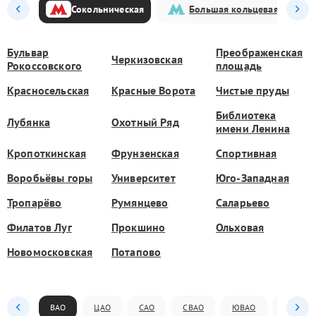
Сокольническая
Большая кольцевая
Бульвар
Преображенская
Черкизовская
Рокоссовского
площадь
Красносельская
Красные Ворота
Чистые пруды
Библиотека
Лубянка
Охотный Ряд
имени Ленина
Кропоткинская
Фрунзенская
Спортивная
Воробьёвы горы
Университет
Юго-Западная
Тропарёво
Румянцево
Саларьево
Филатов Луг
Прокшино
Ольховая
Новомосковская
Потапово
ВАО
ЦАО
САО
СВАО
ЮВАО
ЮАО