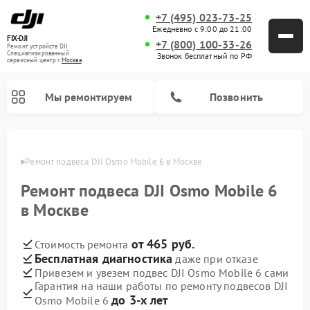
+7 (495) 023-73-25
Ежедневно с 9:00 до 21:00
FIX-DJI
+7 (800) 100-33-26
Ремонт устройств DJI
Специализированный
Звонок бесплатный по РФ
cервисный центр г.
Москва
Мы ремонтируем
Позвонить
оскве
Ремонт подвеса DJI Osmo Mobile 6 в Москве
Ремонт подвеса DJI Osmo Mobile 6
в Москве
от 465 руб.
Стоимость ремонта
Бесплатная диагностика
даже при отказе
Привезем и увезем подвес DJI Osmo Mobile 6 сами
Гарантия на наши работы по ремонту подвесов DJI
до 3-х лет
Osmo Mobile 6