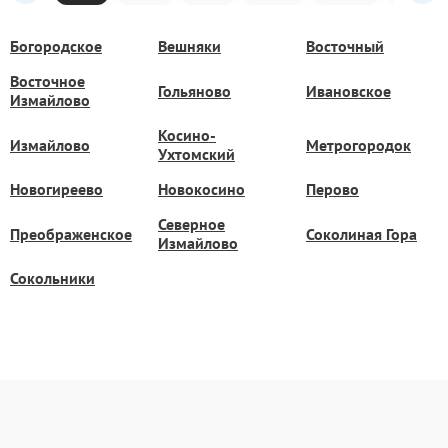
Богородское
Вешняки
Восточный
Восточное
Гольяново
Ивановское
Измайлово
Косино-
Измайлово
Метрогородок
Ухтомский
Новогиреево
Новокосино
Перово
Северное
Преображенское
Соколиная Гора
Измайлово
Сокольники