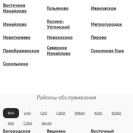
Восточное
Гольяново
Ивановское
Измайлово
Косино-
Измайлово
Метрогородок
Ухтомский
Новогиреево
Новокосино
Перово
Северное
Преображенское
Соколиная Гора
Измайлово
Сокольники
Районы обслуживания
ВАО
ЦАО
САО
СВАО
ЮВАО
ЮАО
ЮЗАО
ЗАО
СЗАО
ЗелАО
Богородское
Вешняки
Восточный