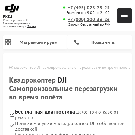
+7 (495) 023-73-25
Ежедневно с 9:00 до 21:00
FIX-DJI
+7 (800) 100-33-26
Ремонт устройств DJI
Специализированный
Звонок бесплатный по РФ
cервисный центр г.
Москва
Мы ремонтируем
Позвонить
оскве
Квадрокоптер DJI самопроизвольные перезагрузки во время полёта
Квадрокоптер
DJI
Самопроизвольные перезагрузки
во время полёта
Бесплатная диагностика
даже при отказе от
ремонта
Привезем и увезем квадрокоптер DJI собственной
доставкой
Гарантия на наши работы по ремонту