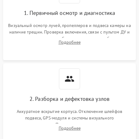
1. Первичный осмотр и диагностика
Визуальный осмотр лучей, пропеллеров и подвеса камеры на
наличие трещин. Проверка включения, связи с пультом ДУ и
передачи видеосигнала. Считывание логов ошибок через
Подробнее
полетное ПО для определения характера неисправности.
2. Разборка и дефектовка узлов
Аккуратное вскрытие корпуса. Отключение шлейфов
подвеса, GPS-модуля и системы визуального
позиционирования. Проверка полетного контроллера,
Подробнее
регуляторов оборотов (ESC) и бесколлекторных моторов на
короткое замыкание.