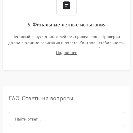
6. Финальные летные испытания
Тестовый запуск двигателей без пропеллеров. Проверка
дрона в режиме зависания и полета. Контроль стабильности
удержания точки, качества передачи видео, работы системы
Подробнее
возврата домой (RTH) и дальности радиосвязи.
FAQ. Ответы на вопросы