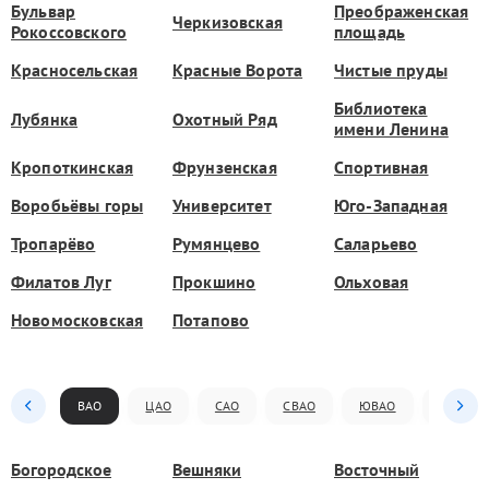
Бульвар
Преображенская
Черкизовская
Рокоссовского
площадь
Красносельская
Красные Ворота
Чистые пруды
Библиотека
Лубянка
Охотный Ряд
имени Ленина
Кропоткинская
Фрунзенская
Спортивная
Воробьёвы горы
Университет
Юго-Западная
Тропарёво
Румянцево
Саларьево
Филатов Луг
Прокшино
Ольховая
Новомосковская
Потапово
ВАО
ЦАО
САО
СВАО
ЮВАО
ЮАО
Богородское
Вешняки
Восточный