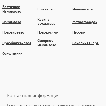
Восточное
Гольяново
Ивановское
Измайлово
Косино-
Измайлово
Метрогородок
Ухтомский
Новогиреево
Новокосино
Перово
Северное
Преображенское
Соколиная Гора
Измайлово
Сокольники
Контактная информация
Если требуется задать вопрос специалисту, оставьте