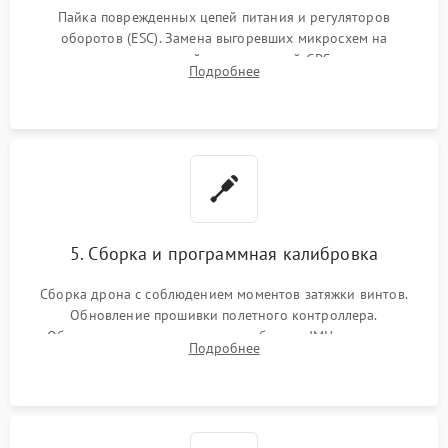
Пайка поврежденных цепей питания и регуляторов
оборотов (ESC). Замена выгоревших микросхем на
материнской плате, модулей GPS
Подробнее
5. Сборка и программная калибровка
Сборка дрона с соблюдением моментов затяжки винтов.
Обновление прошивки полетного контроллера.
Обязательная программная калибровка IMU-сенсоров,
Подробнее
компаса, датчиков позиционирования и горизонта подвеса
камеры.