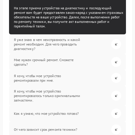
На этапе приема устройства на диагностику и последующий
ремонт вам будет предоставлен заказ-наряд с указанием страховых
обязательств на ваше устройство. Далее, после выполнения работ
по ремонту техники, вы получите акт выполненных работ и
гарантийный талон.
Я уже знаю в чем неисправность и какой
ремонт необходим. Для чего проводить
диагностику?
Мне нужен срочный ремонт. Сможете
сделать?
Я хочу, чтобы мое устройство
ремонтировали при мне.
Я хочу, чтобы мое устройство
ремонтировалось только оригинальными
запчастями.
Как я узнаю, что мое устройство готово?
От чего зависит срок ремонта техники?