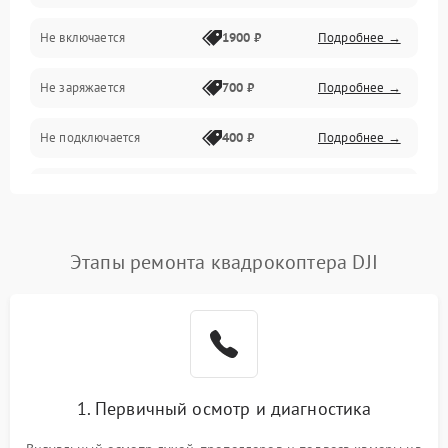
Механические повреждения
Не включается
1900 ₽
Подробнее →
Программные сбои
Не заряжается
700 ₽
Подробнее →
Связь и телеметрия
Не подключается
400 ₽
Подробнее →
Температурные и внешние факторы
Нет изображения
2300 ₽
Подробнее →
Пропеллеры
Этапы ремонта квадрокоптера DJI
Камеры
1. Первичный осмотр и диагностика