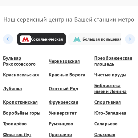
Наш сервисный центр на Вашей станции метро
Сокольническая
Большая кольцевая
Бульвар
Преображенская
Черкизовская
Рокоссовского
площадь
Красносельская
Красные Ворота
Чистые пруды
Библиотека
Лубянка
Охотный Ряд
имени Ленина
Кропоткинская
Фрунзенская
Спортивная
Воробьёвы горы
Университет
Юго-Западная
Тропарёво
Румянцево
Саларьево
Филатов Луг
Прокшино
Ольховая