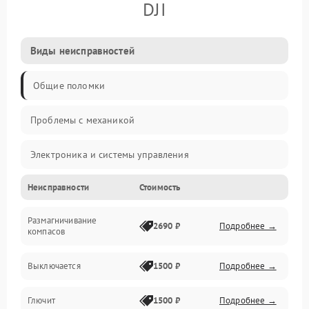
DJI
Виды неисправностей
Общие поломки
Проблемы с механикой
Электроника и системы управления
Неисправности
Стоимость
Проблемы с сигналом
Размагничивание
Двигатели и силовая установка
2690 ₽
Подробнее →
компасов
ESC и питание
Выключается
1500 ₽
Подробнее →
Камера и подвес
Глючит
1500 ₽
Подробнее →