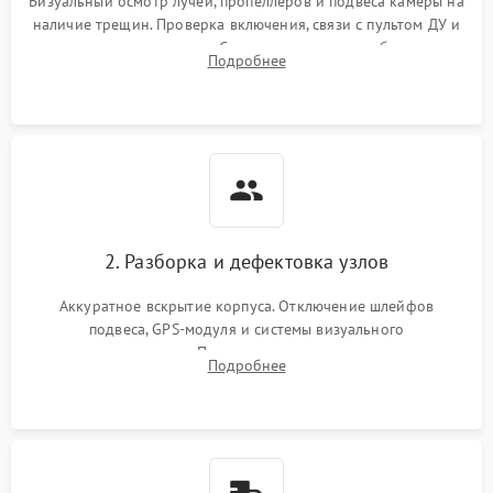
Визуальный осмотр лучей, пропеллеров и подвеса камеры на
наличие трещин. Проверка включения, связи с пультом ДУ и
передачи видеосигнала. Считывание логов ошибок через
Подробнее
полетное ПО для определения характера неисправности.
2. Разборка и дефектовка узлов
Аккуратное вскрытие корпуса. Отключение шлейфов
подвеса, GPS-модуля и системы визуального
позиционирования. Проверка полетного контроллера,
Подробнее
регуляторов оборотов (ESC) и бесколлекторных моторов на
короткое замыкание.