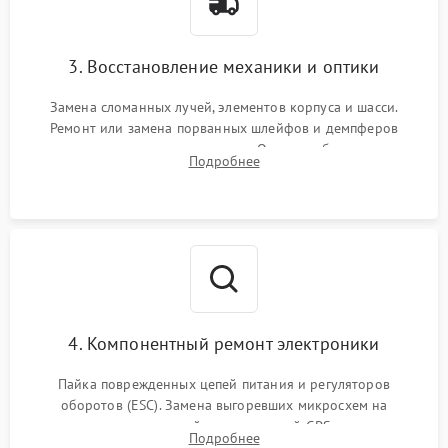
3. Восстановление механики и оптики
Замена сломанных лучей, элементов корпуса и шасси.
Ремонт или замена порванных шлейфов и демпферов
трехосевого подвеса камеры. Очистка объектива,
Подробнее
восстановление механизма фокусировки. Установка новых
пропеллеров.
4. Компонентный ремонт электроники
Пайка поврежденных цепей питания и регуляторов
оборотов (ESC). Замена выгоревших микросхем на
материнской плате, модулей GPS
Подробнее