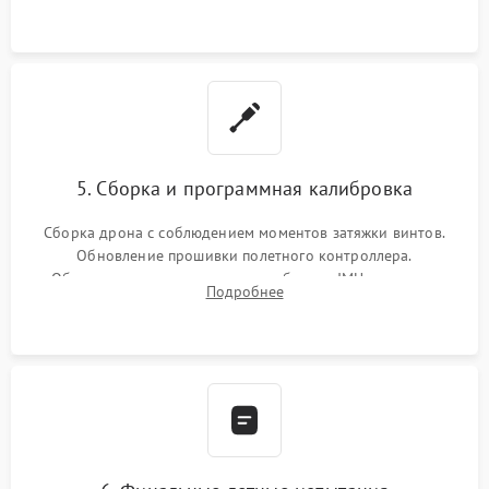
5. Сборка и программная калибровка
Сборка дрона с соблюдением моментов затяжки винтов.
Обновление прошивки полетного контроллера.
Обязательная программная калибровка IMU-сенсоров,
Подробнее
компаса, датчиков позиционирования и горизонта подвеса
камеры.