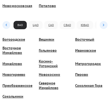
Новомосковская
Потапово
ВАО
ЦАО
САО
СВАО
ЮВАО
ЮАО
Богородское
Вешняки
Восточный
Восточное
Гольяново
Ивановское
Измайлово
Косино-
Измайлово
Метрогородок
Ухтомский
Новогиреево
Новокосино
Перово
Северное
Преображенское
Соколиная Гора
Измайлово
Сокольники