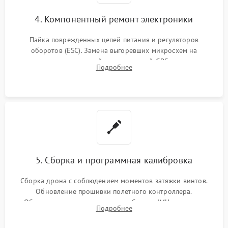
4. Компонентный ремонт электроники
Пайка поврежденных цепей питания и регуляторов
оборотов (ESC). Замена выгоревших микросхем на
материнской плате, модулей GPS
Подробнее
5. Сборка и программная калибровка
Сборка дрона с соблюдением моментов затяжки винтов.
Обновление прошивки полетного контроллера.
Обязательная программная калибровка IMU-сенсоров,
Подробнее
компаса, датчиков позиционирования и горизонта подвеса
камеры.