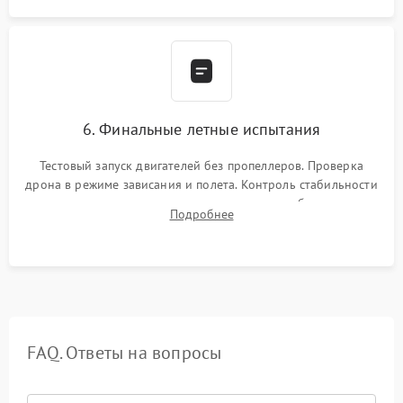
6. Финальные летные испытания
Тестовый запуск двигателей без пропеллеров. Проверка
дрона в режиме зависания и полета. Контроль стабильности
удержания точки, качества передачи видео, работы системы
Подробнее
возврата домой (RTH) и дальности радиосвязи.
FAQ. Ответы на вопросы