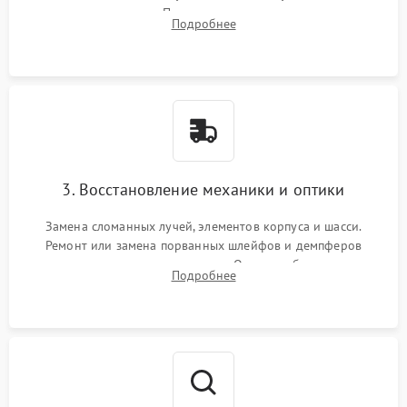
позиционирования. Проверка полетного контроллера,
Подробнее
регуляторов оборотов (ESC) и бесколлекторных моторов на
короткое замыкание.
3. Восстановление механики и оптики
Замена сломанных лучей, элементов корпуса и шасси.
Ремонт или замена порванных шлейфов и демпферов
трехосевого подвеса камеры. Очистка объектива,
Подробнее
восстановление механизма фокусировки. Установка новых
пропеллеров.