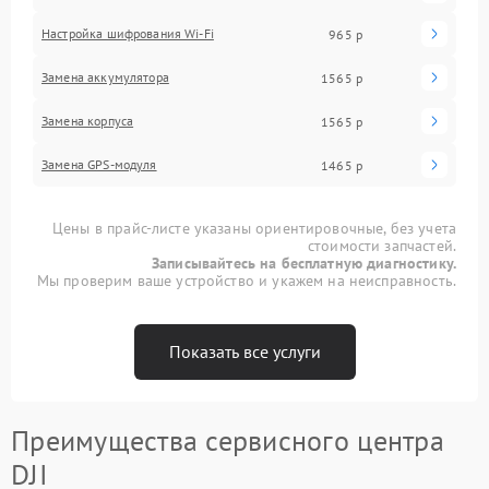
Настройка шифрования Wi-Fi
965 р
Замена аккумулятора
1565 р
Замена корпуса
1565 р
Замена GPS-модуля
1465 р
Цены в прайс-листе указаны ориентировочные, без учета
стоимости запчастей.
Записывайтесь на бесплатную диагностику.
Мы проверим ваше устройство и укажем на неисправность.
Показать все услуги
Преимущества сервисного центра
DJI