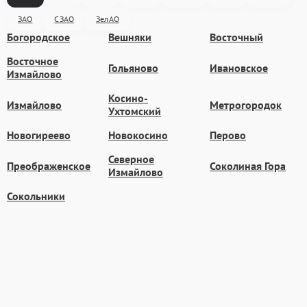
ЗАО
СЗАО
ЗелАО
Богородское
Вешняки
Восточный
Восточное
Гольяново
Ивановское
Измайлово
Косино-
Измайлово
Метрогородок
Ухтомский
Новогиреево
Новокосино
Перово
Северное
Преображенское
Соколиная Гора
Измайлово
Сокольники