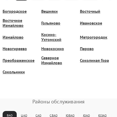
Богородское
Вешняки
Восточный
Восточное
Гольяново
Ивановское
Измайлово
Косино-
Измайлово
Метрогородок
Ухтомский
Новогиреево
Новокосино
Перово
Северное
Преображенское
Соколиная Гора
Измайлово
Сокольники
Районы обслуживания
ВАО
ЦАО
САО
СВАО
ЮВАО
ЮАО
ЮЗАО