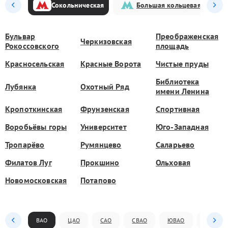
Сокольническая
Большая кольцевая
Бульвар
Преображенская
Черкизовская
Рокоссовского
площадь
Красносельская
Красные Ворота
Чистые пруды
Библиотека
Лубянка
Охотный Ряд
имени Ленина
Кропоткинская
Фрунзенская
Спортивная
Воробьёвы горы
Университет
Юго-Западная
Тропарёво
Румянцево
Саларьево
Филатов Луг
Прокшино
Ольховая
Новомосковская
Потапово
ВАО
ЦАО
САО
СВАО
ЮВАО
ЮАО