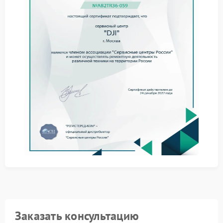
На стабильность соединения влияет несколько
факторов:
сбой прошивки или обновления;
повреждение антенн или разъемов;
нарушение калибровки модулей.
Точная диагностика позволяет определить
дальнейшие действия без лишних этапов.
Почему выбирают
профессиональный подход
Сервис DJI ориентирован на регламенты
производителя и оригинальные детали. Сервисный
центр DJI предоставляет рекомендации по
эксплуатации после ремонта, что повышает
стабильность подключения и продлевает ресурс
дрона.
Заказать консультацию