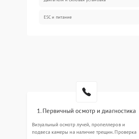
ESC и питание
Камера и подвес
Механические повреждения
Программные сбои
Связь и телеметрия
Температурные и внешние факторы
1. Первичный осмотр и диагностика
Пропеллеры
Визуальный осмотр лучей, пропеллеров и
подвеса камеры на наличие трещин. Проверка
Камеры