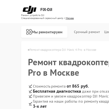
FIX-DJI
Ремонт устройств DJI
Специализированный cервисный центр г.
Москва
Мы ремонтируем
Срочный ремонт
Це
птеров DJI в Москве
Ремонт квадрокоптера DJI Mavic 4 Pro  в Москве
Ремонт квадрокоптер
Pro в Москве
от 865 руб.
Стоимость ремонта
Бесплатная диагностика
даже при отказ
Привезем и увезем квадрокоптер DJI Mavic 
Гарантия на наши работы по ремонту квадр
3-х лет