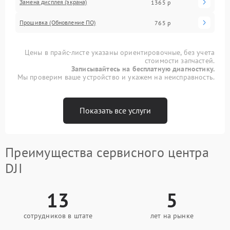
Замена дисплея (экрана)
1365 р
Прошивка (Обновление ПО)
765 р
Цены в прайс-листе указаны ориентировочные, без учета
стоимости запчастей.
Записывайтесь на бесплатную диагностику.
Мы проверим ваше устройство и укажем на неисправность.
Показать все услуги
Преимущества сервисного центра
DJI
13
5
сотрудников в штате
лет на рынке