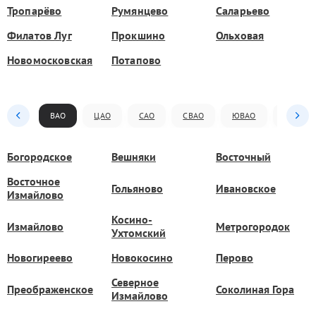
Тропарёво
Румянцево
Саларьево
Филатов Луг
Прокшино
Ольховая
Новомосковская
Потапово
ВАО
ЦАО
САО
СВАО
ЮВАО
ЮАО
Богородское
Вешняки
Восточный
Восточное
Гольяново
Ивановское
Измайлово
Косино-
Измайлово
Метрогородок
Ухтомский
Новогиреево
Новокосино
Перово
Северное
Преображенское
Соколиная Гора
Измайлово