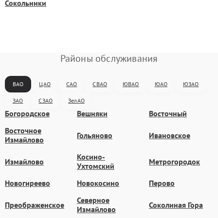
Сокольники
Районы обслуживания
ВАО
ЦАО
САО
СВАО
ЮВАО
ЮАО
ЮЗАО
ЗАО
СЗАО
ЗелАО
Богородское
Вешняки
Восточный
Восточное
Гольяново
Ивановское
Измайлово
Косино-
Измайлово
Метрогородок
Ухтомский
Новогиреево
Новокосино
Перово
Северное
Преображенское
Соколиная Гора
Измайлово