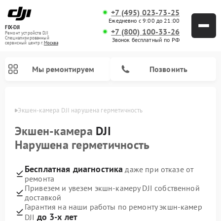
+7 (495) 023-73-25
Ежедневно с 9:00 до 21:00
FIX-DJI
+7 (800) 100-33-26
Ремонт устройств DJI
Специализированный
Звонок бесплатный по РФ
cервисный центр г.
Москва
Мы ремонтируем
Позвонить
оскве
Экшен-камера DJI нарушена герметичность
Экшен-камера
DJI
Нарушена герметичность
Бесплатная диагностика
даже при отказе от
ремонта
Привезем и увезем экшн-камеру DJI собственной
доставкой
Гарантия на наши работы по ремонту экшн-камер
до 3-х лет
DJI