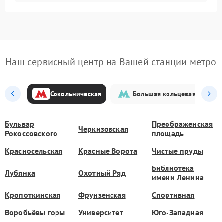
Наш сервисный центр на Вашей станции метро
Сокольническая
Большая кольцевая
Бульвар
Преображенская
Черкизовская
Рокоссовского
площадь
Красносельская
Красные Ворота
Чистые пруды
Библиотека
Лубянка
Охотный Ряд
имени Ленина
Кропоткинская
Фрунзенская
Спортивная
Воробьёвы горы
Университет
Юго-Западная